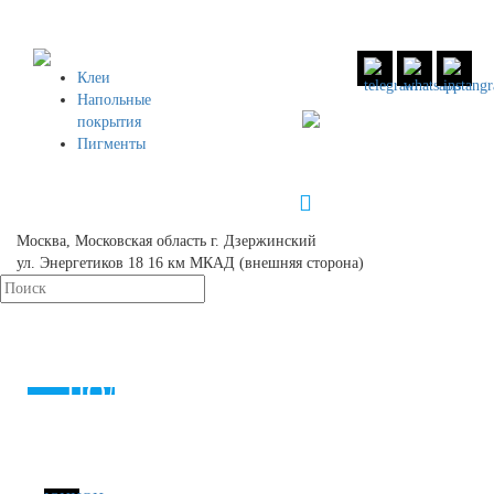
Клеи
Напольные
8 (800)
551 30 34
покрытия
Пигменты
8 (958)
49 83 504
info@unionpolymers.ru
Москва, Московская область г. Дзержинский
ул. Энергетиков 18 16 км МКАД (внешняя сторона)
КАТАЛОГ
РЕШЕНИЯ
О КОМПАНИИ
КОНТАКТЫ
ПОЛИТИКА В ОТНОШЕНИИ
ОБРАБОТКИ ПЕРСОНАЛЬНЫХ
ДАННЫХ
СКАЧАТЬ КАТАЛОГ