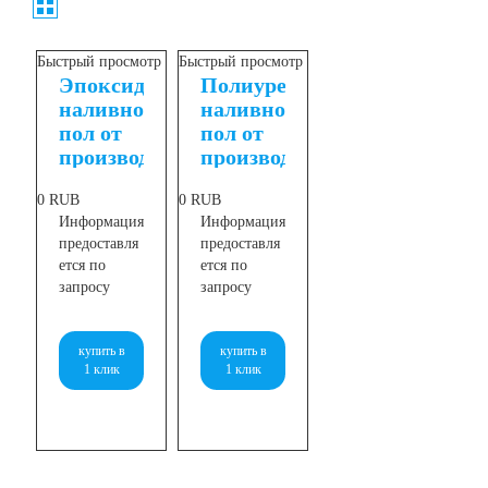
Быстрый просмотр
Быстрый просмотр
Эпоксидный
Полиуретановый
наливной
наливной
пол от
пол от
производителя
производителя
Union
Union
0
RUB
0
RUB
Polymers
Polymers
Информация
Информация
предоставля
предоставля
ется по
ется по
запросу
запросу
купить в
купить в
1 клик
1 клик