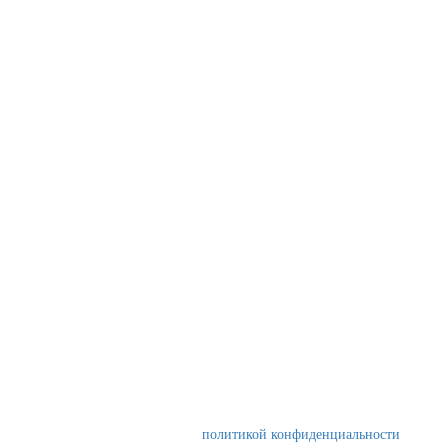
ЗАПРОСИТЬ РАСЧЕТ
МАТЕРИАЛОВ
Ваше имя
Ваш E-mail
*
Сообщение
*
Нажимая на кнопку, вы даете согласие на обработку персональных
данных и соглашаетесь c
политикой конфиденциальности