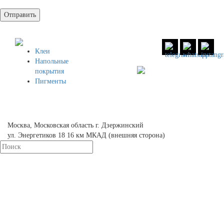
Клеи
Напольные
8 (800)
551 30 34
покрытия
Пигменты
8 (958)
49 83 504
info@unionpolymers.ru
Москва, Московская область г. Дзержинский
ул. Энергетиков 18 16 км МКАД (внешняя сторона)
КАТАЛОГ
РЕШЕНИЯ
О КОМПАНИИ
КОНТАКТЫ
ПОЛИТИКА В ОТНОШЕНИИ
ОБРАБОТКИ ПЕРСОНАЛЬНЫХ