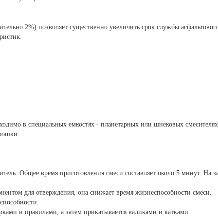
ительно 2%) позволяет существенно увеличить срок службы асфальтовог
ристик.
одимо в специальных емкостях - планетарных или шнековых смесителях
крошки:
итель. Общее время приготовления смеси составляет около 5 минут. На за
понентом для отверждения, она снижает время жизнеспособности смеси.
способности.
рками и правилами, а затем прикатывается валиками и катками.