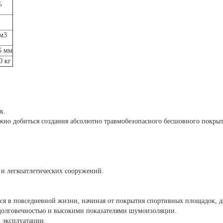
%
/м3
-5 мм
0 кг
к.
обиться создания абсолютно травмобезопасного бесшовного покрытия,
 и легкоатлетических сооружений.
я в повседневной жизни, начиная от покрытия спортивных площадок, д
 долговечностью и высокими показателями шумоизоляции.
 эксплуатации.