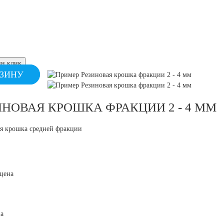
группы и
База Знаний
Публикации
 Автосервисы
Новости
площадка
ство
ин клик
РЗИНУ
ая площадка
ые залы
ИНОВАЯ КРОШКА ФРАКЦИИ 2 - 4 ММ
алы
ые поля
я крошка средней фракции
цена
а