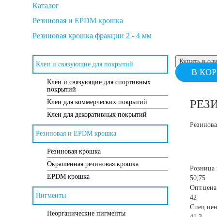
покрытий
Каталог
Входные 
Резиновая и EPDM крошка
лестницы
Резиновая и EPDM крошка
Пигменты
Гаражи и
Резиновая крошка фракции 2 - 4 мм
Антисептики и защитные
Детская 
пропитки
Производ
Купить в од
Изоляционные материалы
Клеи и связующие для покрытий
Склады
В КО
Клеи и мастики для
Клеи и связующие для спортивных
Спортивн
строительства
покрытий
Спортивн
Области применения
РЕЗ
Клеи для коммерческих покрытий
Фитнес з
Оборудование,
Клеи для декоративных покрытий
инструменты, расходные
Футбольн
материалы
Резинова
Резиновая и EPDM крошка
Растворители
Технологии для бетона
Резиновая крошка
Окрашенная резиновая крошка
Минеральные наполнители
Розница 
EPDM крошка
Напольные покрытия
50,75
Опт.цена
Оснащение умных
Пигменты
спортивных площадок
42
Спец цен
Неорганические пигменты
41,3