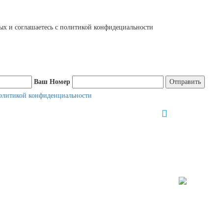
ных и соглашаетесь с политикой конфидециальности
Ваш Номер
олитикой конфиденциальности
info@unionpoly
8 (800)
5
ИЯ
О КОМПАНИИ
КОНТАКТЫ
дорожки
Компания