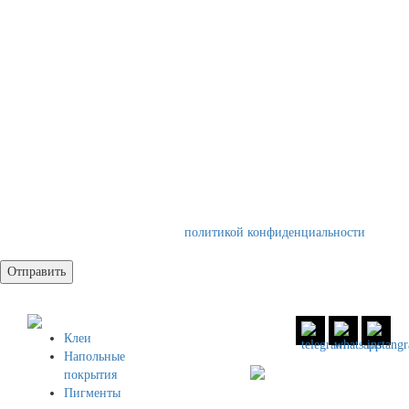
Ваш E-mail
*
Сообщение
*
Нажимая на кнопку, вы даете согласие на обработку персональных
данных и соглашаетесь c
политикой конфиденциальности
Клеи
Напольные
8 (800)
551 30 34
покрытия
Пигменты
8 (958)
49 83 504