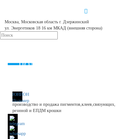
info@unionpolymers.ru
Москва, Московская область г. Дзержинский
ул. Энергетиков 18 16 км МКАД (внешняя сторона)
КАТАЛОГ
РЕШЕНИЯ
О КОМПАНИИ
КОНТАКТЫ
ПОЛИТИКА В ОТНОШЕНИИ
ОБРАБОТКИ ПЕРСОНАЛЬНЫХ
ДАННЫХ
СКАЧАТЬ КАТАЛОГ
ЮНИОН
Полимер
производство и продажа пигментов,клеев,связующих,
резиной и ЕПДМ крошки