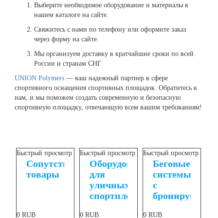
Выберите необходимое оборудование и материалы в
нашем каталоге на сайте.
Свяжитесь с нами по телефону или оформите заказ
через форму на сайте.
Мы организуем доставку в кратчайшие сроки по всей
России и странам СНГ.
UNION Polymers
— ваш надежный партнер в сфере
спортивного оснащения спортивных площадок. Обратитесь к
нам, и мы поможем создать современную и безопасную
спортивную площадку, отвечающую всем вашим требованиям!
Быстрый просмотр
Быстрый просмотр
Быстрый просмотр
Сопутствующие
Оборудование
Беговые
товары
для
системы
уличных
с
спортплощадок
бронирующи
верхним
0
RUB
0
RUB
0
RUB
слоем