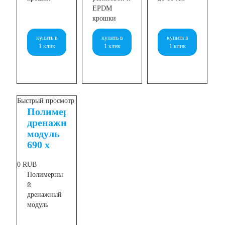
EPDM
крошки
купить в
купить в
купить в
1 клик
1 клик
1 клик
Быстрый просмотр
Полимерный
дренажный
модуль
690 х
726 мм
0
RUB
Полимерны
й
дренажный
модуль