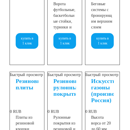
Ворота
Беговые
футбольные,
системы с
баскетбольн
бронирующ
ые стойки,
им верхним
турники и
слоем
многое
купить в
купить в
купить в
другое
1 клик
1 клик
1 клик
Быстрый просмотр
Быстрый просмотр
Быстрый просмотр
Резиновые
Резиновые
Искусственны
плиты
рулонные
газоны
покрытия
(производство
Россия)
0
RUB
0
RUB
0
RUB
Плиты из
Рулонные
Высота
резиновой
покрытия из
ворса от 20
крошки
резиновой и
до 60 мм