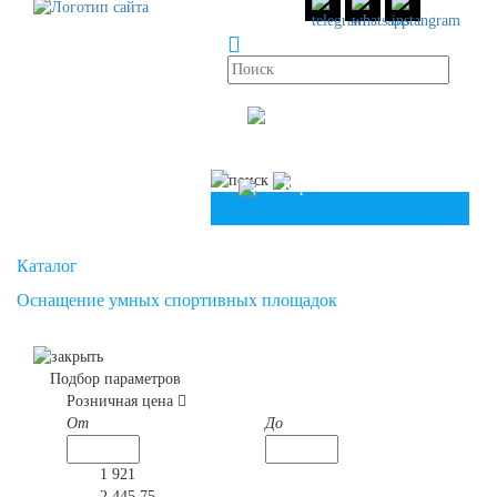
info@unionpolymers.ru
8 (800)
551 30 34
8 (958)
49 83 504
Корзина
Корзина
Каталог
Оснащение умных спортивных площадок
Подбор параметров
Розничная цена
От
До
1 921
2 445.75